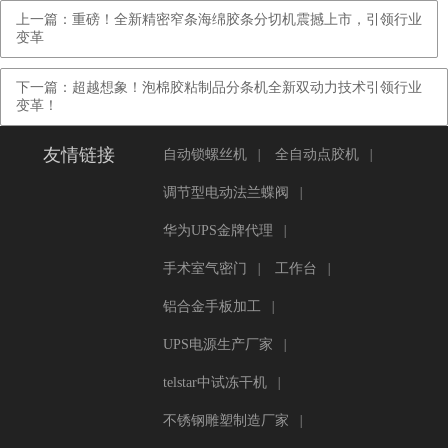
上一篇：重磅！全新精密窄条海绵胶条分切机震撼上市，引领行业
变革
下一篇：超越想象！泡棉胶粘制品分条机全新双动力技术引领行业
变革！
友情链接
自动锁螺丝机
|
全自动点胶机
|
调节型电动法兰蝶阀
|
华为UPS金牌代理
|
手术室气密门
|
工作台
|
铝合金手板加工
|
UPS电源生产厂家
|
telstar中试冻干机
|
不锈钢雕塑制造厂家
|