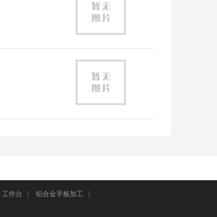
工作台
|
铝合金手板加工
|