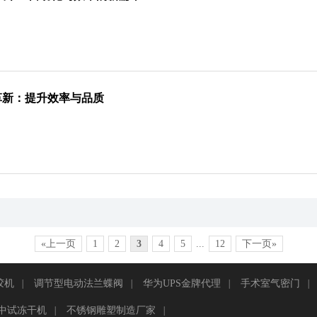
革新：提升效率与品质
«上一页
1
2
3
4
5
...
12
下一页»
胶机
|
调节型电动法兰蝶阀
|
华为UPS金牌代理
|
手术室气密门
|
tar中试冻干机
|
不锈钢雕塑制造厂家
|