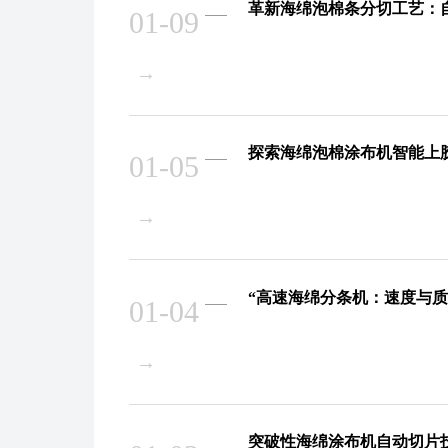
革新海绵泡棉条分切工艺：
01-09
→
探索海绵泡棉涂布机智能上
01-05
→
“高速海绵分条机：速度与
01-04
→
突破性海绵涂布机自动切片