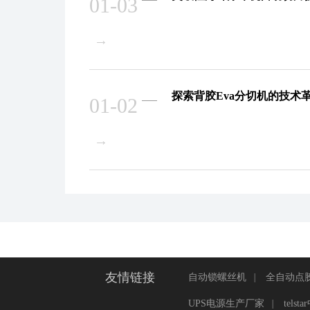
01-03
→
探索背胶Eva分切机的技术
01-02
→
友情链接
自动锁螺丝机
|
全自动点
UPS电源生产厂家
|
tels