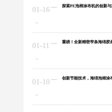
探索PE泡棉涂布机的创新
01-16
→
重磅！全新精密窄条海绵胶
01-11
→
创新节能技术，海绵泡棉涂
01-10
→