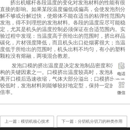
挤出机螺杆各段温度的变化对发泡材料的性能有很
直接的影响。如果某段温度偏低或偏高，会使发泡剂分
解不够或分解过快，使熔体不能在适当的粘弹性范围内
发泡，得不到理想的发泡材料。各段的温度应尽可能稳
定，尤其是机头的温度控制必须保证在合适范围内。实
验过程中发现：当温度高于所给出的范围时，挤出样品
碳化，片材强度降低，而且机头出口处烟雾很大；当温
度低于所给出的范围时，机头出料不均匀，有小的塑料
颗粒没有熔融，两项混合教差。
发泡口模的挤出温度是决定发泡制品密度和泡孔结
构的关键因素之一。口模挤出温度较高时，发泡材料在
电话
离开口模后迅速收缩，气体大部分溢出；口模挤出温度
较低时，发泡材料则能够较好地定型，保持一定的发泡
倍率。
微信
上一篇：模切机核心技术
下一篇：分切机分切刀的种类作用