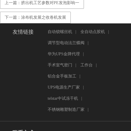
上一篇：挤出机工艺参数对PE发泡影响一
下一篇：涂布机发展之收卷机发展
友情链接
自动锁螺丝机
|
全自动点胶机
|
调节型电动法兰蝶阀
|
华为UPS金牌代理
|
手术室气密门
|
工作台
|
铝合金手板加工
|
UPS电源生产厂家
|
telstar中试冻干机
|
不锈钢雕塑制造厂家
|